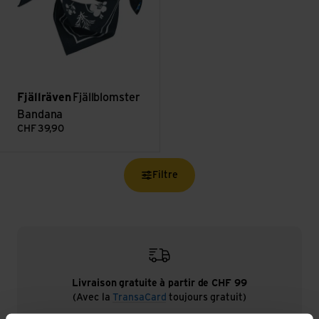
Fjällräven
Fjällblomster
Bandana
CHF
39,90
Filtre
Livraison gratuite à partir de CHF 99
(Avec la
TransaCard
toujours gratuit)