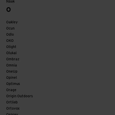
Näak
O
Oakley
Ocun
Odlo
OKO
Olight
Olukai
Ombraz
Omnia
OneUp
Opinel
Optimus
Orage
Origin Outdoors
Ortlieb
Ortovox
Osprey