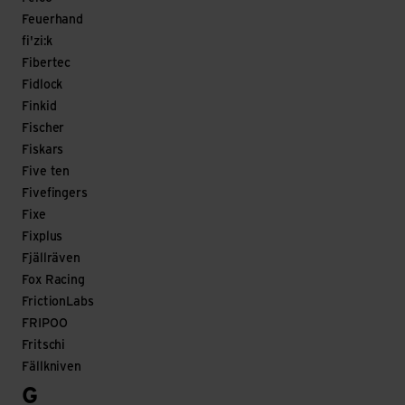
Feuerhand
fi'zi:k
Fibertec
Fidlock
Finkid
Fischer
Fiskars
Five ten
Fivefingers
Fixe
Fixplus
Fjällräven
Fox Racing
FrictionLabs
FRIPOO
Fritschi
Fällkniven
G