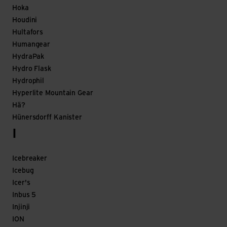
Hoka
Houdini
Hultafors
Humangear
HydraPak
Hydro Flask
Hydrophil
Hyperlite Mountain Gear
Hä?
Hünersdorff Kanister
I
Icebreaker
Icebug
Icer's
Inbus 5
Injinji
ION