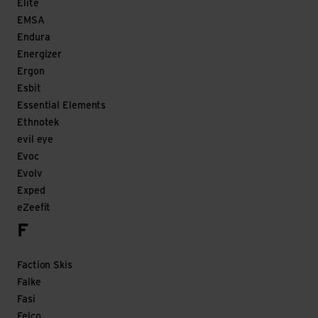
Elite
EMSA
Endura
Energizer
Ergon
Esbit
Essential Elements
Ethnotek
evil eye
Evoc
Evolv
Exped
eZeefit
F
Faction Skis
Falke
Fasi
Felco