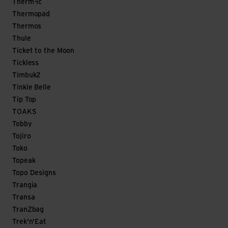
Therm-ic
Thermopad
Thermos
Thule
Ticket to the Moon
Tickless
Timbuk2
Tinkle Belle
Tip Top
TOAKS
Tobby
Tojiro
Toko
Topeak
Topo Designs
Trangia
Transa
TranZbag
Trek'n'Eat