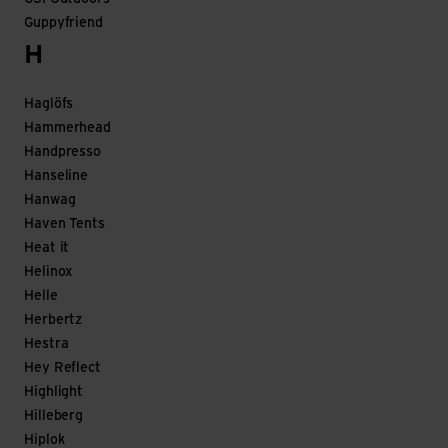
Guppyfriend
H
Haglöfs
Hammerhead
Handpresso
Hanseline
Hanwag
Haven Tents
Heat it
Helinox
Helle
Herbertz
Hestra
Hey Reflect
Highlight
Hilleberg
Hiplok