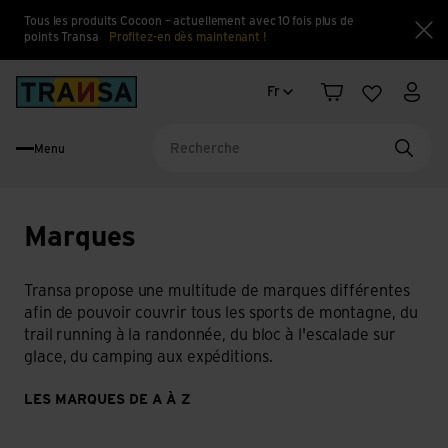
Tous les produits Cocoon – actuellement avec 10 fois plus de
points Transa
Profitez-en dès maintenant !
Fe
Changement de langue
Back to home
Fr
Panier
Liste d'en
Mon 
Menu
Reche
Marques
Transa propose une multitude de marques différentes
afin de pouvoir couvrir tous les sports de montagne, du
trail running à la randonnée, du bloc à l'escalade sur
glace, du camping aux expéditions.
LES MARQUES DE A À Z