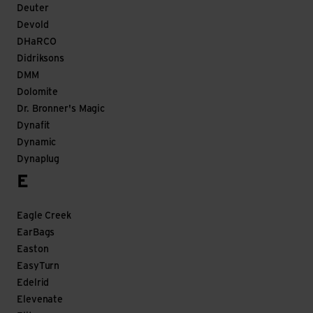
Deuter
Devold
DHaRCO
Didriksons
DMM
Dolomite
Dr. Bronner's Magic
Dynafit
Dynamic
Dynaplug
E
Eagle Creek
EarBags
Easton
EasyTurn
Edelrid
Elevenate