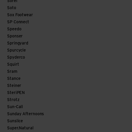
Sorel
Soto
Sox Footwear
SP Connect
Speedo
Sponser
Springyard
Spurcycle
Spyderco
Squirt
Sram
Stance
Steiner
SteriPEN
Strotz
Sun-Call
Sunday Afternoons
Sunslice
Super.Natural