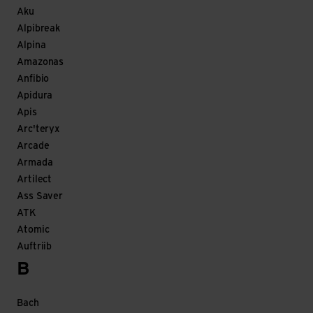
Aku
Alpibreak
Alpina
Amazonas
Anfibio
Apidura
Apis
Arc'teryx
Arcade
Armada
Artilect
Ass Saver
ATK
Atomic
Auftriib
B
Bach