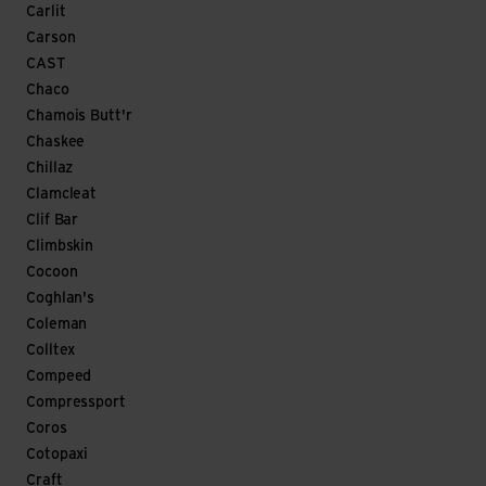
Carlit
Carson
CAST
Chaco
Chamois Butt'r
Chaskee
Chillaz
Clamcleat
Clif Bar
Climbskin
Cocoon
Coghlan's
Coleman
Colltex
Compeed
Compressport
Coros
Cotopaxi
Craft