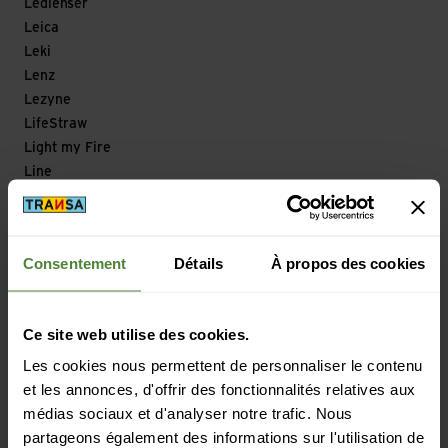
Ledlenser
Leica
Leki
Lenz
Lezyne
LifeStraw
Light my Fire
Line
Lizard
Loksak
Longfield Games
Consentement
Détails
À propos des cookies
Look
Looking for Wild
Lowa
Ce site web utilise des cookies.
Lowe Alpine
Les cookies nous permettent de personnaliser le contenu
Lowepro
et les annonces, d'offrir des fonctionnalités relatives aux
LuCycle
médias sociaux et d'analyser notre trafic. Nous
Lundhags
partageons également des informations sur l'utilisation de
Lyofood