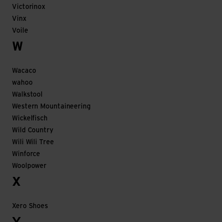
Victorinox
Vinx
Voile
W
Wacaco
wahoo
Walkstool
Western Mountaineering
Wickelfisch
Wild Country
Wili Wili Tree
Winforce
Woolpower
X
Xero Shoes