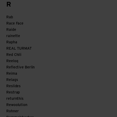
R
Rab
Race Face
Raide
rainette
Rapha
REAL TURMAT
Red Chili
Reeloq
Reflective Berlin
Reima
Relags
Reslides
Restrap
returnthis
Rewoolution
Rohner