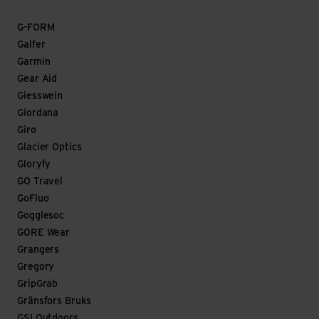
G-FORM
Galfer
Garmin
Gear Aid
Giesswein
Giordana
Giro
Glacier Optics
Gloryfy
GO Travel
GoFluo
Gogglesoc
GORE Wear
Grangers
Gregory
GripGrab
Gränsfors Bruks
GSI Outdoors