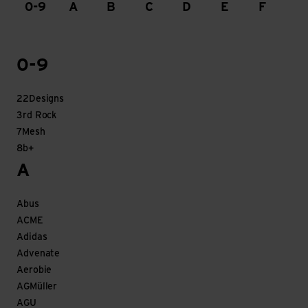
0-9
A
B
C
D
E
F
G
0-9
22Designs
3rd Rock
7Mesh
8b+
A
Abus
ACME
Adidas
Advenate
Aerobie
AGMüller
AGU