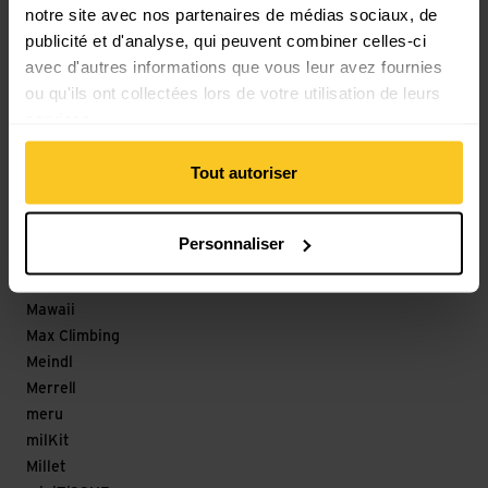
notre site avec nos partenaires de médias sociaux, de
Löffler
publicité et d'analyse, qui peuvent combiner celles-ci
M
avec d'autres informations que vous leur avez fournies
ou qu'ils ont collectées lors de votre utilisation de leurs
Magicshine
services.
Maloja
mamalila
Tout autoriser
Mammut
Marco
Marker
Personnaliser
Marmot
Matador
Mawaii
Max Climbing
Meindl
Merrell
meru
milKit
Millet