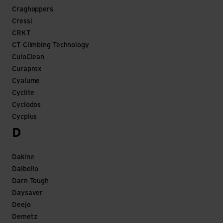
Craghoppers
Cressi
CRKT
CT Climbing Technology
CuloClean
Curaprox
Cyalume
Cyclite
Cyclodos
Cycplus
D
Dakine
Dalbello
Darn Tough
Daysaver
Deejo
Demetz