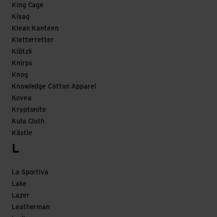
King Cage
Kisag
Klean Kanteen
Kletterretter
Klötzli
Knirps
Knog
Knowledge Cotton Apparel
Kovea
Kryptonite
Kula Cloth
Kästle
L
La Sportiva
Lake
Lazer
Leatherman