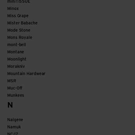
miniTiSSUE
Minox
Miss Grape
Mister Babache
Mode Stone
Mons Royale
mont-bell
Montane
Moonlight
Morakniv
Mountain Hardwear
MSR
Muc-Off
Munkees
N
Nalgene
Namuk
NC-17