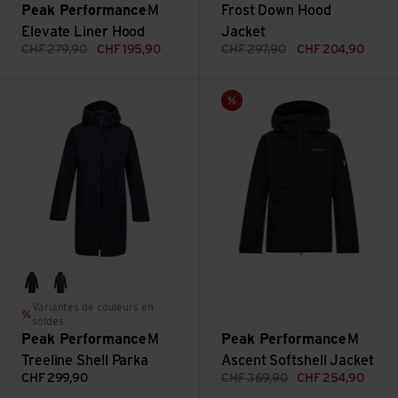
Peak Performance
M
Frost Down Hood
Elevate Liner Hood
Jacket
CHF
279,90
CHF
195,90
CHF
297,90
CHF
204,90
Voir M Treeline Shell Parka
Voir M Ascent Softshell Jacket
Vente
black
olive extreme
Variantes de couleurs en
soldes
Peak Performance
M
Peak Performance
M
Treeline Shell Parka
Ascent Softshell Jacket
CHF
299,90
CHF
369,90
CHF
254,90