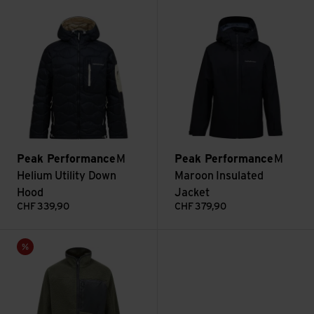
Voir M Helium Utility Down Hood
Voir M Maroon Insulated Jacke
Peak Performance
M
Peak Performance
M
Helium Utility Down
Maroon Insulated
Hood
Jacket
CHF
339,90
CHF
379,90
Voir M Pile Zip Jacket
Vente