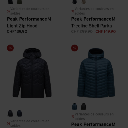
black
pine needle
black
avid beige
Variantes de couleurs en
Variantes de couleurs en
soldes
soldes
Peak Performance
M
Peak Performance
M
Light Zip Hood
Treeline Shell Parka
CHF
139,90
CHF
299,90
CHF
149,90
Voir M Elevate Liner Hood
Voir M Frost Down Hood Jacke
Vente
Vente
mountain lake
olive extreme
Variantes de couleurs en
black
blue shadow
soldes
Variantes de couleurs en
Peak Performance
M
soldes