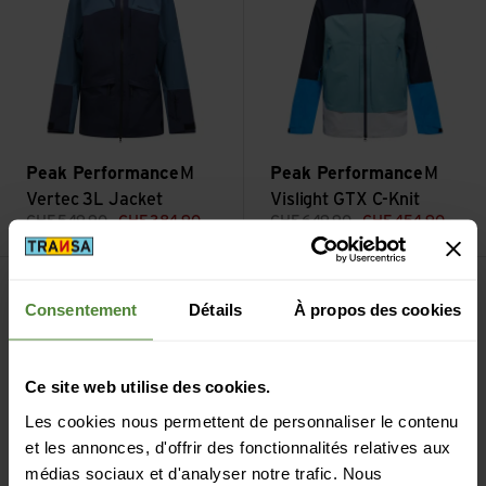
Peak Performance
M
Peak Performance
M
Vertec 3L Jacket
Vislight GTX C-Knit
CHF
549,90
CHF
384,90
CHF
649,90
CHF
454,90
Voir M Helium Down Hood Jacket
Voir M NatureRush Zip Jacket
Consentement
Détails
À propos des cookies
Ce site web utilise des cookies.
Les cookies nous permettent de personnaliser le contenu
et les annonces, d'offrir des fonctionnalités relatives aux
médias sociaux et d'analyser notre trafic. Nous