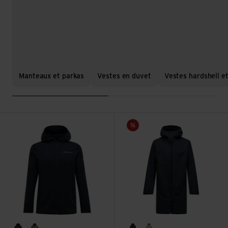
Manteaux et parkas
Vestes en duvet
Vestes hardshell et
Voir M Light Zip Hood
Voir M Treeline Shell Parka
Vente