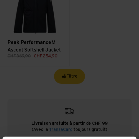
Peak Performance
M
Ascent Softshell Jacket
CHF
369,90
CHF
254,90
Filtre
Livraison gratuite à partir de CHF 99
(Avec la
TransaCard
toujours gratuit)