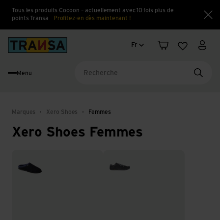
Tous les produits Cocoon – actuellement avec 10 fois plus de
points Transa
Profitez-en dès maintenant !
Fe
Changement de langue
Back to home
Fr
Panier
Liste d'en
Mon 
Menu
Reche
Marques
Xero Shoes
Femmes
Xero Shoes Femmes
Chaussons et pantoufles
Chaussures pieds nus