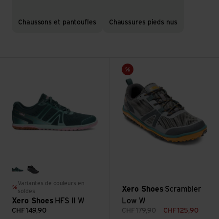
Chaussons et pantoufles
Chaussures pieds nus
Voir HFS II W
Voir Scrambler Low W
Vente
sea moss/pink-a-boo
black/frost gray
Variantes de couleurs en
Xero Shoes
Scrambler
soldes
Xero Shoes
HFS II W
Low W
CHF
149,90
CHF
179,90
CHF
125,90