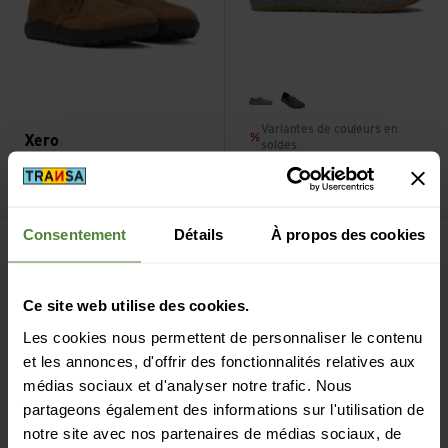
light gray
black
Variantes de couleurs en
Xero
soldes
Shoes
Breckenridge W
Xero Shoes
Pagose W
CHF
179,90
CHF
89,90
Voir Pagosa Cozy W
Voir Z-Trail EV W
Consentement
Détails
À propos des cookies
Ce site web utilise des cookies.
Les cookies nous permettent de personnaliser le contenu
et les annonces, d'offrir des fonctionnalités relatives aux
médias sociaux et d'analyser notre trafic. Nous
partageons également des informations sur l'utilisation de
notre site avec nos partenaires de médias sociaux, de