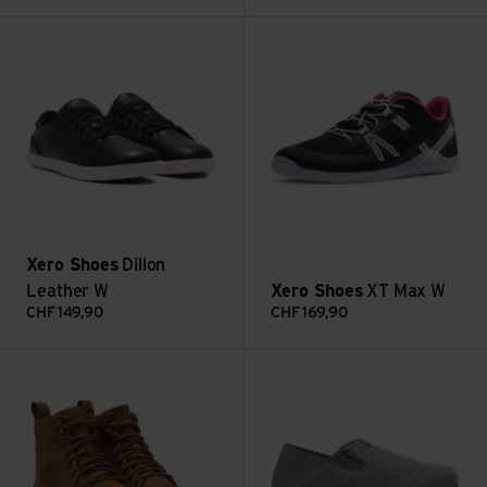
Voir Dillon Leather W
Voir XT Max W
Xero Shoes
Dillon
Leather W
Xero Shoes
XT Max W
CHF
149,90
CHF
169,90
Voir Breckenridge W
Voir Pagose W