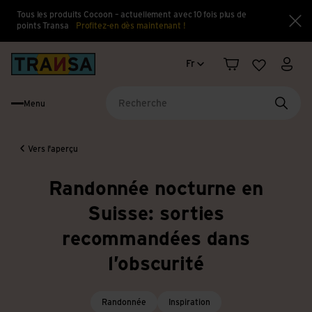
Tous les produits Cocoon – actuellement avec 10 fois plus de
points Transa
Profitez-en dès maintenant !
Fe
Changement de langue
Back to home
Fr
Panier
Liste d'en
Mon 
Menu
Reche
Vers l'aperçu
Randonnée nocturne en
Suisse: sorties
recommandées dans
l’obscurité
Randonnée
Inspiration