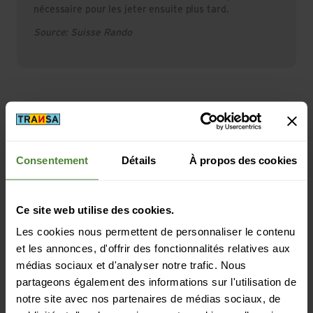
nécessaire pour les jeter ensuite plus tard.
Source: Suisse Rando
Randonnée nocturne dans les
Randonnée nocturne à Maloja
Grisons: circuit au départ de Maloja
Consentement
Détails
À propos des cookies
Dans les Grisons, tu trouveras de nombreuses
randonnées qui se prêtent également à la randonnée
nocturne. D’autant plus qu’il y a des hébergements
dans presque tous les petits villages. Tu pourras ainsi
Ce site web utilise des cookies.
arriver tranquillement sur place la veille. Il y a un circuit
Les cookies nous permettent de personnaliser le contenu
de randonnée adéquat qui commence à Maloja et
et les annonces, d'offrir des fonctionnalités relatives aux
t’emmène autour des lacs Lägh da Birabergh et Lägh
médias sociaux et d'analyser notre trafic. Nous
da Cavloc, puis qui te fait revenir à Maloja.
partageons également des informations sur l'utilisation de
Difficulté: moyenne
notre site avec nos partenaires de médias sociaux, de
Dénivelé: 300 m