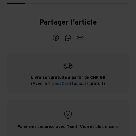
Randonnée 
Partager l'article
Partage l'article Randonnée nocturn
Partage l'article Randonnée n
blogArticleShareCopyLin
Livraison gratuite à partir de CHF 99
(Avec la
TransaCard
toujours gratuit)
Paiement sécurisé avec Twint, Visa et plus encore