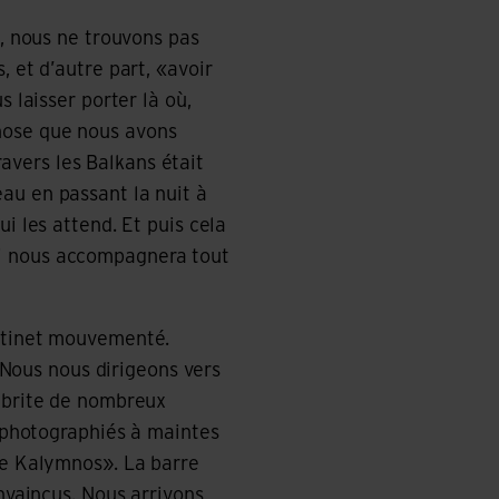
t, nous ne trouvons pas
 et d’autre part, «avoir
 laisser porter là où,
 chose que nous avons
travers les Balkans était
au en passant la nuit à
i les attend. Et puis cela
ui nous accompagnera tout
antinet mouvementé.
. Nous nous dirigeons vers
 abrite de nombreux
é photographiés à maintes
le Kalymnos». La barre
nvaincus. Nous arrivons