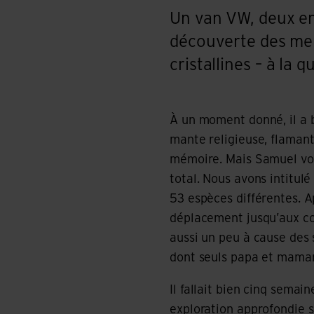
Un van VW, deux enf
découverte des merv
cristallines – à la
À un moment donné, il a bi
mante religieuse, flamant
mémoire. Mais Samuel voul
total. Nous avons intitul
53 espèces différentes. Ap
déplacement jusqu’aux con
aussi un peu à cause des s
dont seuls papa et maman
Il fallait bien cinq semai
exploration approfondie su