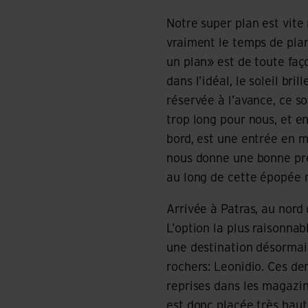
Notre super plan est vite
vraiment le temps de plan
un plan» est de toute faço
dans l’idéal, le soleil br
réservée à l’avance, ce son
trop long pour nous, et e
bord, est une entrée en m
nous donne une bonne pre
au long de cette épopée 
Arrivée à Patras, au nor
L’option la plus raisonnab
une destination désormais
rochers: Leonidio. Ces de
reprises dans les magazin
est donc placée très haut