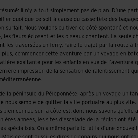
 résumé: il n’y a tout simplement pas de plan. D’une par
ifier quoi que ce soit à cause du casse-tête des bagages,
n surfait. Nous voulons cultiver ce côté spontané et nous
ille, les fleurs éclosent et les oiseaux chantent. La seule
t les traversées en ferry. Faire le trajet par la route à 
n plus, commencer cette aventure par un voyage en bate
atière exaltante pour les enfants en vue de l’aventure qu
mière impression de la sensation de ralentissement q
méditerranéenne.
d de la péninsule du Péloponnèse, après un voyage un t
le nous semble de quitter la ville portuaire au plus vite
 bien connue sur la côte est, dont nous savons qu’elle
rnières années, les sites d’escalade de la région ont ét
es spécialisés. On a même parlé ici et là d’une «nouvel
. Mais ce sont aussi les dires de copains qui nous ont co