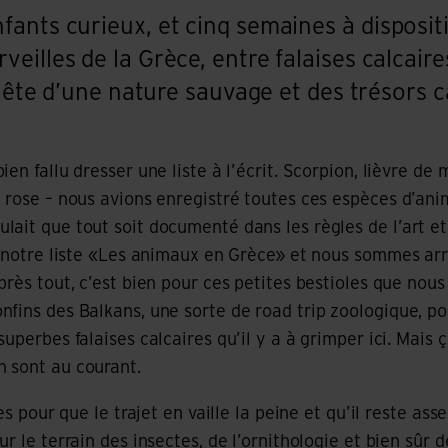
ants curieux, et cinq semaines à disposit
eilles de la Grèce, entre falaises calcaire
 quête d’une nature sauvage et des trésors 
en fallu dresser une liste à l’écrit. Scorpion, lièvre de
 rose – nous avions enregistré toutes ces espèces d’an
ait que tout soit documenté dans les règles de l’art e
é notre liste «Les animaux en Grèce» et nous sommes arr
rès tout, c’est bien pour ces petites bestioles que nous 
fins des Balkans, une sorte de road trip zoologique, pou
uperbes falaises calcaires qu’il y a à grimper ici. Mais ç
 sont au courant.
nes pour que le trajet en vaille la peine et qu’il reste a
r le terrain des insectes, de l’ornithologie et bien sûr d