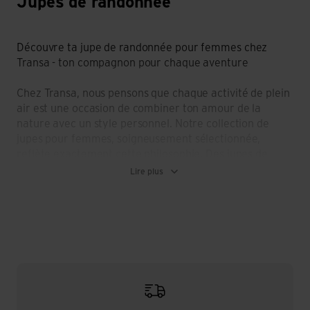
Jupes de randonnée
Découvre ta jupe de randonnée pour femmes chez
Transa - ton compagnon pour chaque aventure
Chez Transa, nous pensons que chaque activité de plein
air est une occasion de combiner ton amour de la
nature avec un style personnel. Notre collection de
jupes pour femmes, soigneusement sélectionnée,
reflète exactement cette philosophie. Des jupes de
randonnée spécialement conçues pour les trails
Lire plus
exigeants à la jupe de randonnée que tu peux porter
aussi bien lors de tes randonnées que dans la vie de
tous les jours, nous proposons une large gamme
d'options. Nos jupes sont fabriquées dans des matériaux
durables de haute qualité qui sont non seulement
agréables à porter, mais qui résistent également aux
éléments. Que tu optes pour une jupe facile et
respirante pour les chaudes journées d'été ou que tu
cherches une jupe de randonnée robuste pour des