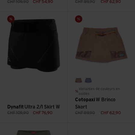
CHF
109,90
CHF
54,90
CHF
89,90
CHF
62,90
Voir Ultra 2/1 Skirt W
Voir W Brinco Skort
Vente
Vente
reishi
blue smoke
Variantes de couleurs en
soldes
Cotopaxi
W Brinco
Dynafit
Ultra 2/1 Skirt W
Skort
CHF
109,90
CHF
76,90
CHF
89,90
CHF
62,90
Voir NosiLife Pro Cargo Skort
Voir Koen Skort