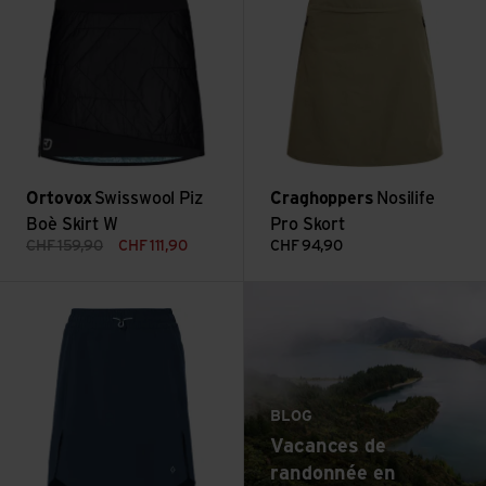
Ortovox
Swisswool Piz
Craghoppers
Nosilife
Boè Skirt W
Pro Skort
CHF
159,90
CHF
111,90
CHF
94,90
: Vacances de randonn
Voir Women's Skomer Skort V
Lire plus
BLOG
Vacances de
randonnée en