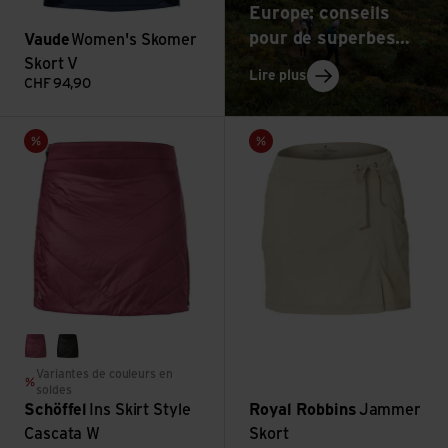
Europe: conseils
pour de superbes
Vaude
Women's Skomer
excursions
Skort V
: Vacances de randon
Lire plus
CHF
94,90
Voir Ins Skirt Style Cascata W
Voir Jammer Skort
Vente
Vente
acai
black
Variantes de couleurs en
soldes
Schöffel
Ins Skirt Style
Royal Robbins
Jammer
Cascata W
Skort