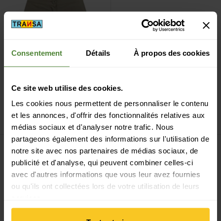
Consentement
Détails
À propos des cookies
Ce site web utilise des cookies.
Craghoppers
NosiLife
grey blue
basalt
Les cookies nous permettent de personnaliser le contenu
Pro Cargo Skort
Prana
Koen Skort
et les annonces, d'offrir des fonctionnalités relatives aux
CHF
99,90
CHF
98,90
médias sociaux et d'analyser notre trafic. Nous
partageons également des informations sur l'utilisation de
Voir Women's Skomer Skort IV
Voir W Sunriser Skort
Vente
notre site avec nos partenaires de médias sociaux, de
publicité et d'analyse, qui peuvent combiner celles-ci
avec d'autres informations que vous leur avez fournies
ou qu'ils ont collectées lors de votre utilisation de leurs
services.