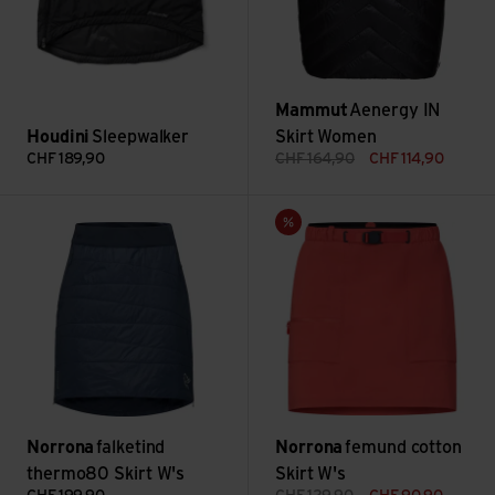
Mammut
Aenergy IN
Houdini
Sleepwalker
Skirt Women
CHF
189,90
CHF
164,90
CHF
114,90
Voir falketind thermo80 Skirt W's
Voir femund cotton Skirt W's
Vente
Norrona
falketind
Norrona
femund cotton
thermo80 Skirt W's
Skirt W's