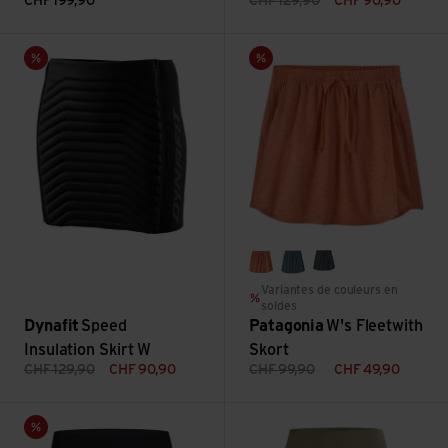
CHF
199,90
CHF
129,90
CHF
90,90
Voir Speed Insulation Skirt W
Voir W's Fleetwith Skort
Vente
Vente
mountain breeze: rock me
wetland blue
nouveau green
Variantes de couleurs en
soldes
Dynafit
Speed
Patagonia
W's Fleetwith
Insulation Skirt W
Skort
CHF
129,90
CHF
90,90
CHF
99,90
CHF
49,90
Voir Swisswool Piz Boè Skirt W
Voir Nosilife Pro Skort
Vente