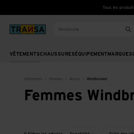
Tous les produit
Back to home
Re
VÊTEMENTS
CHAUSSURES
ÉQUIPEMENT
MARQUES
Vêtements
Femmes
Vestes
Windbreaker
Femmes Windbr