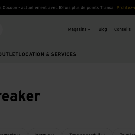
s Cocoon – actuellement avec 10 fois plus de points Transa
Profitez-
Magasins
Blog
Conseils
cherche
OUTLET
LOCATION & SERVICES
eaker