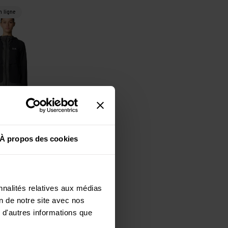
Shell Hybrid Hooded Jacket
 ligne
canic
 marsh/jack pine
À propos des cookies
Hardwear
W
l Hybrid
cket
nnalités relatives aux médias
on de notre site avec nos
 d'autres informations que