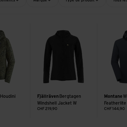
êtements
Marque
Type de produit
Tous les
Jacket
Voir Bergtagen Windshell Jacket W
Voir Women's 
 Houdini
Fjällräven
Bergtagen
Montane
W
Windshell Jacket W
Featherlit
CHF
219,90
CHF
144,90