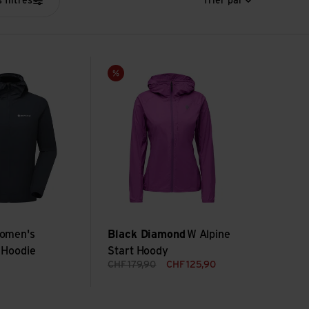
 filtres
Trier par
Featherlite Hoodie
Voir W Alpine Start Hoody
Vente
omen's
Black Diamond
W Alpine
e Hoodie
Start Hoody
CHF
179,90
CHF
125,90