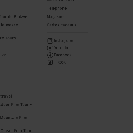
o
info@transa.ch
Téléphone
Tour de Blokwelt
Magasins
 Jeunesse
Cartes cadeaux
re Tours
Instagram
r
Youtube
Live
Facebook
Tiktok
 travel
door Film Tour –
 Mountain Film
l Ocean Film Tour