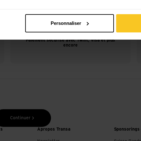
Personnaliser
Paiement sécurisé avec Twint, Visa et plus
encore
Continuer
es
Apropos Transa
Sponsorings 