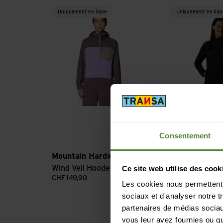
Voir W Wind Veil Hooded Jacket
Voir W Kor AirShe
Uniquement en ligne
Uniquement en lign
Consentement
Mountain Hardwear
W
Mountain Har
Wind Veil Hooded Jacket
Kor AirShell 
Ce site web utilise des cook
CHF
149,90
CHF
179,90
Les cookies nous permettent d
sociaux et d'analyser notre t
partenaires de médias sociaux
vous leur avez fournies ou qu'