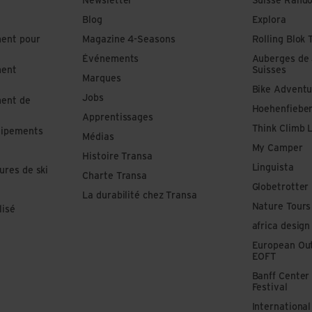
Newsletter
Suisse Rand
Blog
Explora
ment pour
Magazine 4-Seasons
Rolling Blok 
Événements
Auberges de
ment
Suisses
Marques
Bike Adventu
Jobs
ment de
Hoehenfiebe
Apprentissages
Think Climb 
uipements
Médias
My Camper
Histoire Transa
Linguista
ures de ski
Charte Transa
Globetrotter
La durabilité chez Transa
Nature Tours
lisé
africa design
European Out
EOFT
Banff Center
Festival
Internationa