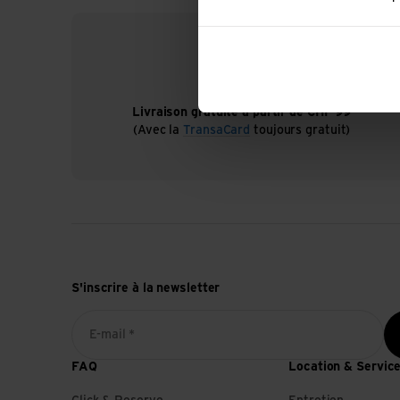
Livraison gratuite à partir de CHF 99
(Avec la
TransaCard
toujours gratuit)
S'inscrire à la newsletter
E-mail *
FAQ
Location & Servic