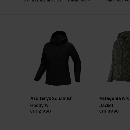
9 Filtrer les articles
Durabilité
Taille des v
Voir Squamish Hoody W
Voir W's Houdini 
Arc'teryx
Squamish
Patagonia
W's
Hoody W
Jacket
CHF
219,90
CHF
119,90