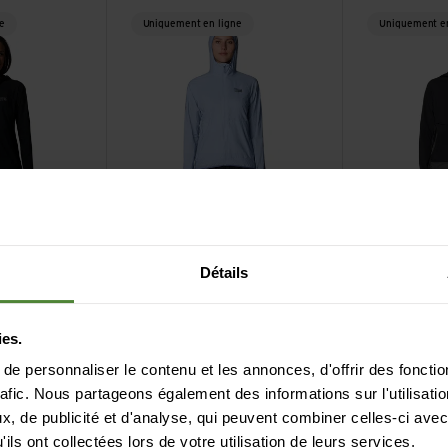
ll Hoody
Voir W Kor AirShell Hoody
Voir W Kor Air
e
Uniquement en ligne
Uniquement en
black/vol
dark
Détails
Mountain 
beach breeze
black
dwear
W
Mountain Hardwear
W
Kor AirShel
Hoody
Kor AirShell Hoody
Hooded Ja
ies.
CHF
179,90
CHF
249,90
e personnaliser le contenu et les annonces, d'offrir des fonctio
rafic. Nous partageons également des informations sur l'utilisati
, de publicité et d'analyse, qui peuvent combiner celles-ci avec
ils ont collectées lors de votre utilisation de leurs services.