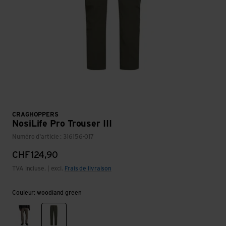
CRAGHOPPERS
NosiLife Pro Trouser III
Numéro d'article : 316156-017
CHF
124,90
TVA incluse. | excl.
Frais de livraison
Couleur: woodland green
pebble
woodland green