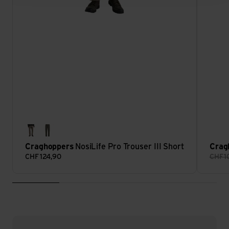
pebble
woodland green
Craghoppers
NosiLife Pro Trouser III Short
Crag
CHF
124,90
CHF
1