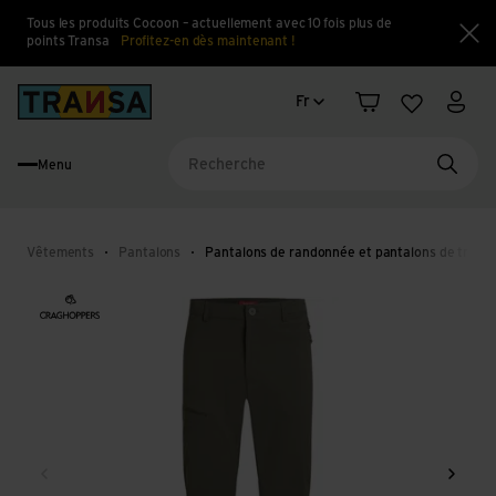
Tous les produits Cocoon – actuellement avec 10 fois plus de
points Transa
Profitez-en dès maintenant !
Fe
Changement de langue
Back to home
Fr
Panier
Liste d'en
Mon 
Menu
Reche
Vêtements
Pantalons
Pantalons de randonnée et pantalons de trekki
Retour
Conti