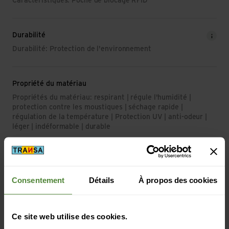
Caractéristiques: Poche de blocage RFID
Durabilité
Durabilité: Protection de l'environnement
Propriété du matériau
Propriétés du matériau: respirant | régule l'humidité |
protection contre les moustiques | séchage rapide |
régulation de la température | Protection UV | anti-odeur |
léger | indéformable | durable
Protection contre les UV
Protection UV (UPF): UPF 40+
Consentement
Détails
À propos des cookies
Ce site web utilise des cookies.