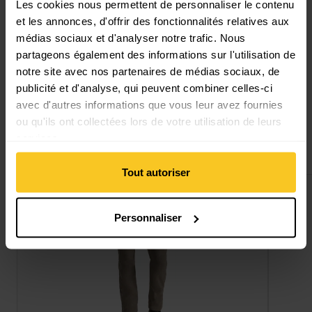
Les cookies nous permettent de personnaliser le contenu
Description
et les annonces, d'offrir des fonctionnalités relatives aux
médias sociaux et d'analyser notre trafic. Nous
partageons également des informations sur l'utilisation de
Spécification
notre site avec nos partenaires de médias sociaux, de
publicité et d'analyse, qui peuvent combiner celles-ci
avec d'autres informations que vous leur avez fournies
ou qu'ils ont collectées lors de votre utilisation de leurs
services.
Cela pourrait aussi t'intéresser
Tout autoriser
Voir NosiLife Pro Trouser III Short
Voir Nos
Vent
Personnaliser