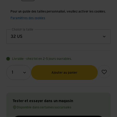
Pour un guide des tailles personnalisé, veuillez activer les cookies.
Paramètres des cookies
Choisir la taille
32 US
Livrable - chez toi en 2-5 jours ouvrables.
Quantité (optionnel)
Ajouter à l
1
Ajouter au panier
Tester et essayer dans un magasin
Disponible dans certaines succursales