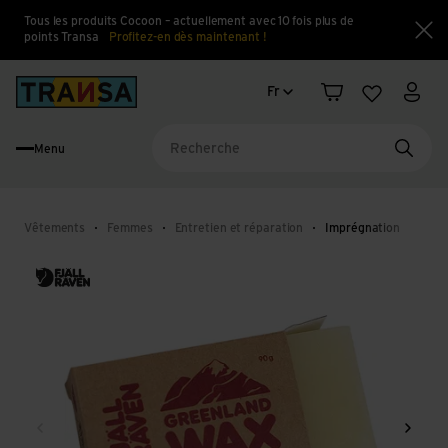
Tous les produits Cocoon – actuellement avec 10 fois plus de
points Transa
Profitez-en dès maintenant !
Fe
Changement de langue
Back to home
Fr
Panier
Liste d'en
Mon 
Menu
Reche
Vêtements
Femmes
Entretien et réparation
Imprégnation
Retour
Conti