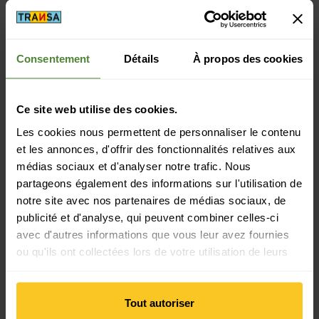
Consentement
Détails
À propos des cookies
Description
Ce site web utilise des cookies.
Spécification
Les cookies nous permettent de personnaliser le contenu
et les annonces, d'offrir des fonctionnalités relatives aux
médias sociaux et d'analyser notre trafic. Nous
partageons également des informations sur l'utilisation de
Cela pourrait aussi t'intéresser
notre site avec nos partenaires de médias sociaux, de
publicité et d'analyse, qui peuvent combiner celles-ci
avec d'autres informations que vous leur avez fournies
Voir Vidda Pro Ventilated Trs M
ou qu'ils ont collectées lors de votre utilisation de leurs
services.
Tout autoriser