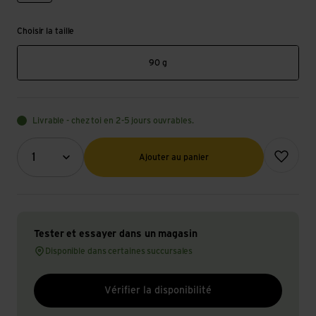
Choisir la taille
90 g
Livrable - chez toi en 2-5 jours ouvrables.
Quantité (optionnel)
Ajouter à l
1
Ajouter au panier
Tester et essayer dans un magasin
Disponible dans certaines succursales
Vérifier la disponibilité