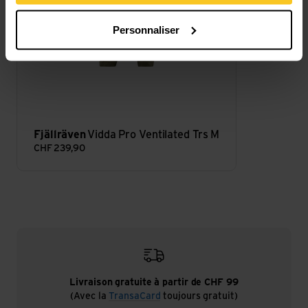
Personnaliser
Fjällräven
Vidda Pro Ventilated Trs M
CHF
239,90
Livraison gratuite à partir de CHF 99
(Avec la
TransaCard
toujours gratuit)