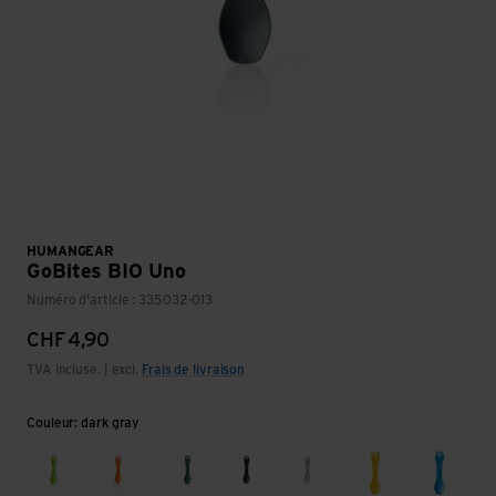
HUMANGEAR
GoBites BIO Uno
Numéro d'article : 335032-013
CHF
4,90
TVA incluse. | excl.
Frais de livraison
Couleur: dark gray
light green
orange
medium green
black
light gray
yellow
light b