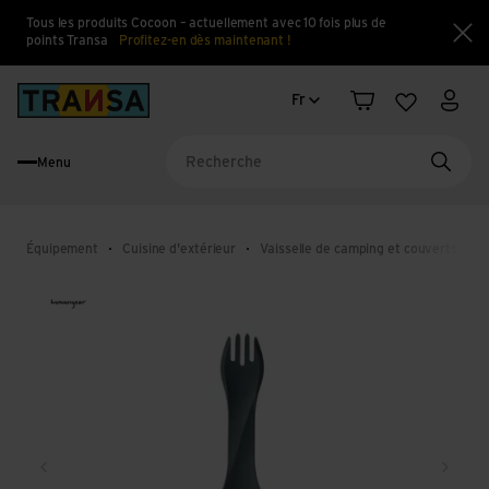
Tous les produits Cocoon – actuellement avec 10 fois plus de
points Transa
Profitez-en dès maintenant !
Fe
Changement de langue
Back to home
Fr
Panier
Liste d'en
Mon 
Menu
Reche
Équipement
Cuisine d'extérieur
Vaisselle de camping et couverts
C
Retour
Conti