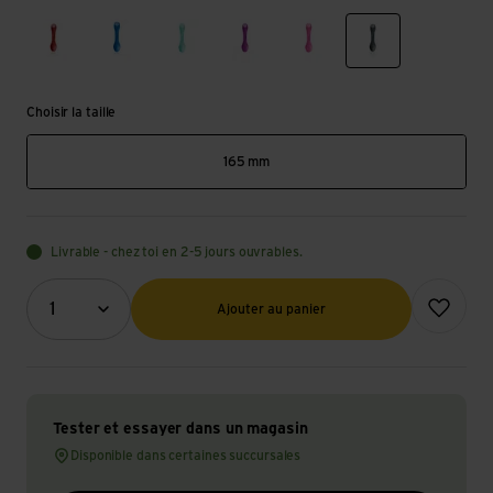
red
dark blue
mint green
magenta
pink
dark gray
Choisir la taille
165 mm
Livrable - chez toi en 2-5 jours ouvrables.
Quantité (optionnel)
Ajouter à l
1
Ajouter au panier
Tester et essayer dans un magasin
Disponible dans certaines succursales