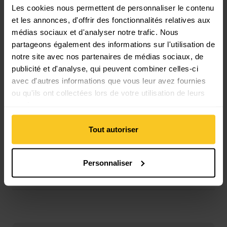
Matériau composition: Plastique
Les cookies nous permettent de personnaliser le contenu
et les annonces, d'offrir des fonctionnalités relatives aux
médias sociaux et d'analyser notre trafic. Nous
Masse/poids
partageons également des informations sur l'utilisation de
Longueur: 15.5 cm
notre site avec nos partenaires de médias sociaux, de
Largeur: 4 cm
publicité et d'analyse, qui peuvent combiner celles-ci
Poids en grammes: 15 g
avec d'autres informations que vous leur avez fournies
ou qu'ils ont collectées lors de votre utilisation de leurs
services.
Tout autoriser
Description
Personnaliser
Spécification