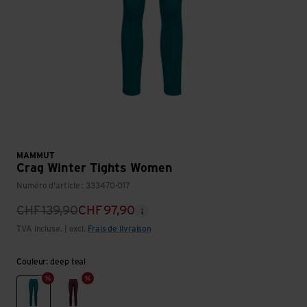
MAMMUT
Crag Winter Tights Women
Numéro d'article : 333470-017
CHF
139,90
CHF
97,90
TVA incluse. | excl.
Frais de livraison
Couleur: deep teal
deep teal
vin