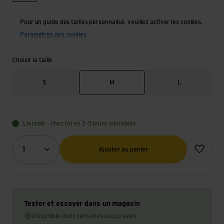
Pour un guide des tailles personnalisé, veuillez activer les cookies.
Paramètres des cookies
Choisir la taille
S
M
L
Livrable - chez toi en 2-5 jours ouvrables.
Quantité (optionnel)
Ajouter à l
1
Ajouter au panier
Tester et essayer dans un magasin
Disponible dans certaines succursales