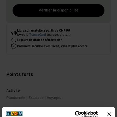
Vérifier la disponibilité
Livraison gratuite à partir de CHF 99
(Avec la
TransaCard
toujours gratuit)
14 jours de droit de rétractation
Paiement sécurisé avec Twint, Visa et plus encore
Points forts
Activité
Randonnée | Escalade | Voyages
Durabilité