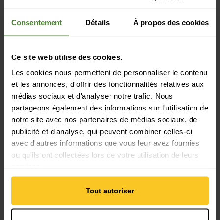
Durabilité: Protection de l'environnement | Production
équitable
Consentement
Détails
À propos des cookies
Propriété du matériau
Ce site web utilise des cookies.
Propriétés du matériau: respirant | régule l'humidité |
Les cookies nous permettent de personnaliser le contenu
séchage rapide | régulation de la température | léger |
et les annonces, d'offrir des fonctionnalités relatives aux
indéformable
médias sociaux et d'analyser notre trafic. Nous
partageons également des informations sur l'utilisation de
notre site avec nos partenaires de médias sociaux, de
Matériau
publicité et d'analyse, qui peuvent combiner celles-ci
Matériau composition: 71% Polyester (recyclé) | 29%
Élasthanne
avec d'autres informations que vous leur avez fournies
Matériau d'origine animale: Pas de matière animale
ou qu'ils ont collectées lors de votre utilisation de leurs
services.
Masse/poids
Tout autoriser
Poids en grammes: 235 g