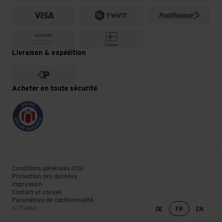
Livraison & expédition
Acheter en toute sécurité
Conditions générales (CG)
Protection des données
Impression
Contact et conseil
Paramètres de confidentialité
Changement de lan
© Transa
DE
FR
EN