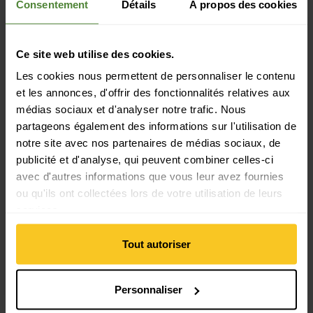
Consentement
Détails
À propos des cookies
Durabilité
Durabilité: Production équitable
Ce site web utilise des cookies.
Les cookies nous permettent de personnaliser le contenu
Matériau
et les annonces, d'offrir des fonctionnalités relatives aux
Matériau composition: Aluminium
médias sociaux et d'analyser notre trafic. Nous
Matériau d'origine animale: Pas de matière animale
partageons également des informations sur l'utilisation de
notre site avec nos partenaires de médias sociaux, de
publicité et d'analyse, qui peuvent combiner celles-ci
Masse/poids
avec d'autres informations que vous leur avez fournies
Longueur: 240 cm
ou qu'ils ont collectées lors de votre utilisation de leurs
Diamètre: 1.28 cm
services.
Longueur emballé: 38 cm
Poids en grammes: 280 g
Tout autoriser
Personnaliser
Description