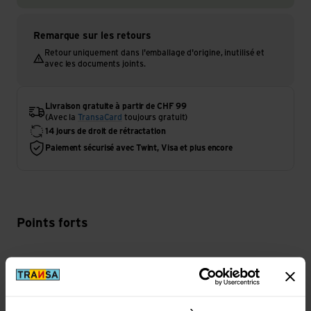
Remarque sur les retours
Retour uniquement dans l'emballage d'origine, inutilisé et
avec les documents joints.
Livraison gratuite à partir de CHF 99
(Avec la
TransaCard
toujours gratuit)
14 jours de droit de rétractation
Paiement sécurisé avec Twint, Visa et plus encore
Points forts
Activité
Sports d'hiver