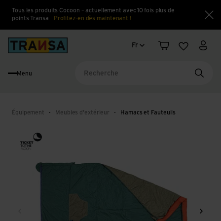
Tous les produits Cocoon – actuellement avec 10 fois plus de
points Transa
Profitez-en dès maintenant !
Fe
Changement de langue
Back to home
Fr
Panier
Liste d'en
Mon 
Menu
Reche
Équipement
Meubles d'extérieur
Hamacs et Fauteuils
Retour
Conti