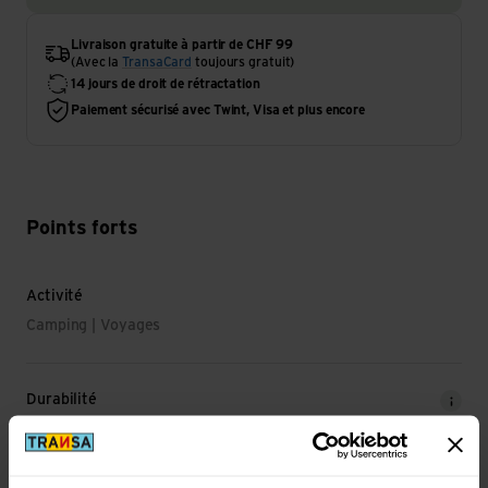
Livraison gratuite à partir de CHF 99
(Avec la
TransaCard
toujours gratuit)
14 jours de droit de rétractation
Paiement sécurisé avec Twint, Visa et plus encore
Points forts
Activité
Camping | Voyages
Durabilité
Durabilité: Protection de l'environnement