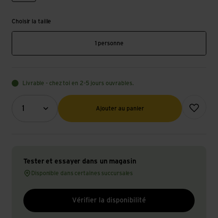
Choisir la taille
1 personne
Livrable - chez toi en 2-5 jours ouvrables.
Quantité (optionnel)
Ajouter à l
1
Ajouter au panier
Tester et essayer dans un magasin
Disponible dans certaines succursales
Vérifier la disponibilité