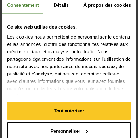
Propriété du matériau
Consentement
Détails
À propos des cookies
Propriétés du matériau: respirant | régule l'humidité |
séchage rapide | régulation de la température | hydrofuge
Ce site web utilise des cookies.
Les cookies nous permettent de personnaliser le contenu
Matériau
et les annonces, d'offrir des fonctionnalités relatives aux
Matériau composition: 100% Polyamide (Nylon recyclé)
médias sociaux et d'analyser notre trafic. Nous
Matériau Remplissage composition: 100% Polyester
partageons également des informations sur l'utilisation de
(recyclé)
Matériau d'origine animale: Pas de matière animale
notre site avec nos partenaires de médias sociaux, de
publicité et d'analyse, qui peuvent combiner celles-ci
avec d'autres informations que vous leur avez fournies
Masse/poids
ou qu'ils ont collectées lors de votre utilisation de leurs
Longueur: 205 cm
services.
Largeur: 135 cm
Poids en grammes: 810 g
Tout autoriser
Personnaliser