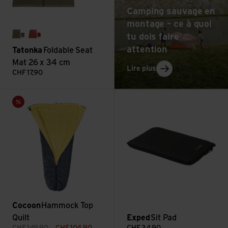
Camping sauvage en
montage – ce à quoi
tu dois faire
olive
red
attention
Tatonka
Foldable Seat
Mat 26 x 34 cm
: Camping sauvage en 
Lire plus
CHF
17,90
Voir Hammock Top Quilt
Voir Sit Pad
Vente
Cocoon
Hammock Top
Quilt
Exped
Sit Pad
CHF
149,90
CHF
104,90
CHF
34,90