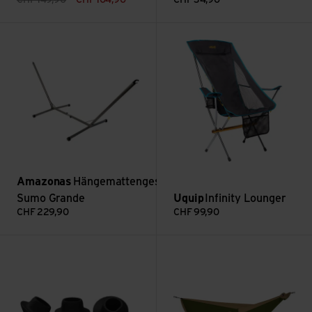
Voir Hängemattengestell Sumo Grande
Voir Infinity Lounger
Amazonas
Hängemattengestell
Sumo Grande
Uquip
Infinity Lounger
CHF
229,90
CHF
99,90
Voir Comfort Rubber Foot alt bis 2024
Voir King Size Hammock