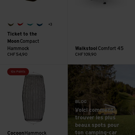
+3
army green
burgundy
aqua
royal blue
Ticket to the
Moon
Compact
Hammock
Walkstool
Comfort 45
CHF
54,90
CHF
109,90
: Voici comment trouv
Voir Hammock Underquilt Down
Lire plus
10x Points
BLOG
Voici comment
trouver les plus
beaux spots pour
ton camping-car
Cocoon
Hammock