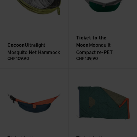
Ticket to the
Cocoon
Ultralight
Moon
Moonquilt
Mosquito Net Hammock
Compact re-PET
CHF
109,90
CHF
139,90
Voir Moonquilt Allround
Voir Moonblanket Compact re