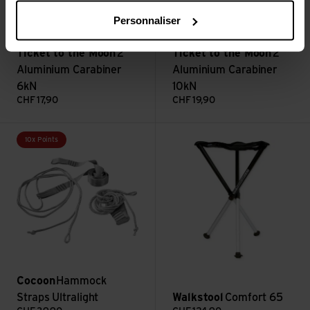
Personnaliser
Ticket to the Moon
2
Ticket to the Moon
2
Aluminium Carabiner
Aluminium Carabiner
6kN
10kN
CHF
17,90
CHF
19,90
Voir Hammock Straps Ultralight
Voir Comfort 65
10x Points
Cocoon
Hammock
Straps Ultralight
Walkstool
Comfort 65