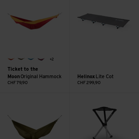
+2
burgundy / dark yellow
army green / brown
royal blue / turquoise
plum / peach
Ticket to the
Moon
Original Hammock
Helinox
Lite Cot
CHF
79,90
CHF
299,90
Voir Compact Hammock
Voir Comfort 45