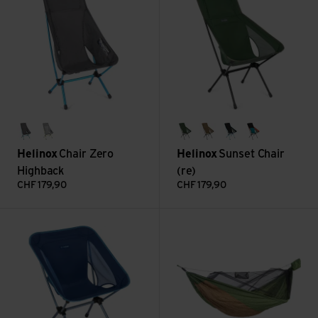
black
grey
forest green
coyote tan
black
heritage mul
Helinox
Chair Zero
Helinox
Sunset Chair
Highback
(re)
CHF
179,90
CHF
179,90
Voir Chair One (re)
Voir Adventure Hammock Her