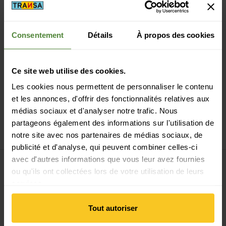
Consentement
Détails
À propos des cookies
Ce site web utilise des cookies.
Les cookies nous permettent de personnaliser le contenu
et les annonces, d'offrir des fonctionnalités relatives aux
olive green
caribbean blue
chestnut
storm blue
médias sociaux et d'analyser notre trafic. Nous
Cocoon
Hammock Top
Cocoon
Ultralight
partageons également des informations sur l'utilisation de
Quilt Down
Hammock
CHF
269,90
CHF
89,90
notre site avec nos partenaires de médias sociaux, de
publicité et d'analyse, qui peuvent combiner celles-ci
Voir 2 Aluminium Carabiner 6kN
Voir 2 Aluminium Carabiner 10
avec d'autres informations que vous leur avez fournies
ou qu'ils ont collectées lors de votre utilisation de leurs
services.
Tout autoriser