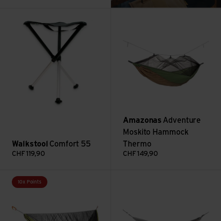
Voir Comfort 55
Voir Adventure Moskito Ham
Amazonas
Adventure
Moskito Hammock
Walkstool
Comfort 55
Thermo
CHF
119,90
CHF
149,90
Voir Ultralight Mosquito Net Hammock
Voir Moonquilt Compact re-PE
10x Points