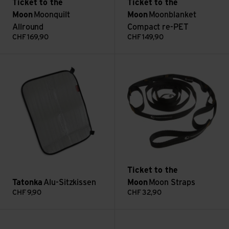
Ticket to the
Ticket to the
Moon
Moonquilt
Moon
Moonblanket
Allround
Compact re-PET
CHF
169,90
CHF
149,90
Voir Alu-Sitzkissen
Voir Moon Straps
Ticket to the
Tatonka
Alu-Sitzkissen
Moon
Moon Straps
CHF
9,90
CHF
32,90
Voir Original Hammock
Voir Lite Cot