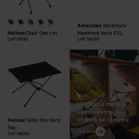
Amazonas
Adventure
blue block
black
coyote tan
forest green
heritage multi block
Helinox
Chair One (re)
Hammock Hero XXL
CHF
119,90
CHF
169,90
: Helinox: la marque 
Voir Table One Hard Top
Lire plus
BLOG
Helinox: la marque
sud-coréenne de
chaises de camping
Helinox
Table One Hard
Top
: Helinox: la marque
Lire plus
CHF
149,90