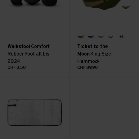
+2
army green / brown
royal blue / turquoise
jade green / mint
plum / light 
Walkstool
Comfort
Ticket to the
Rubber Foot alt bis
Moon
King Size
2024
Hammock
CHF
3,50
CHF
89,90
Voir Alu Seat Mat 45x90 cm