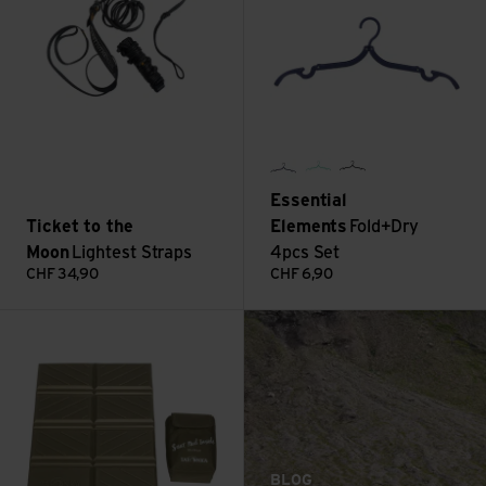
future dusk
caribbean green
night shadow
Essential
Ticket to the
Elements
Fold+Dry
Moon
Lightest Straps
4pcs Set
CHF
34,90
CHF
6,90
: Camping sauvage en m
Voir Foldable Seat Mat 26 x 34 cm
Lire plus
BLOG