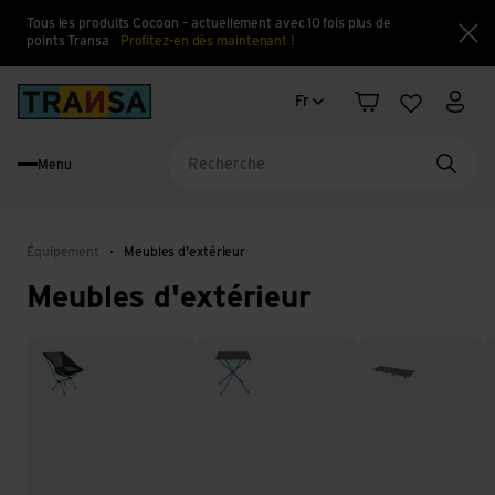
Tous les produits Cocoon – actuellement avec 10 fois plus de
points Transa
Profitez-en dès maintenant !
Fe
Changement de langue
Back to home
Fr
Panier
Liste d'en
Mon 
Menu
Reche
Équipement
Meubles d'extérieur
Meubles d'extérieur
Chaises de camping
Tables de camping
Lits de camps
H