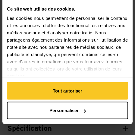
Ce site web utilise des cookies.
Matériau
Les cookies nous permettent de personnaliser le contenu
Matériau composition: 100% Polyamide (recyclé)
et les annonces, d'offrir des fonctionnalités relatives aux
Matériau d'origine animale: Pas de matière animale
médias sociaux et d'analyser notre trafic. Nous
partageons également des informations sur l'utilisation de
notre site avec nos partenaires de médias sociaux, de
Masse/poids
publicité et d'analyse, qui peuvent combiner celles-ci
Longueur: 310 cm
avec d'autres informations que vous leur avez fournies
Largeur: 170 cm
ou qu'ils ont collectées lors de votre utilisation de leurs
Poids en grammes: 960 g
services.
Tout autoriser
Description
Personnaliser
Spécification