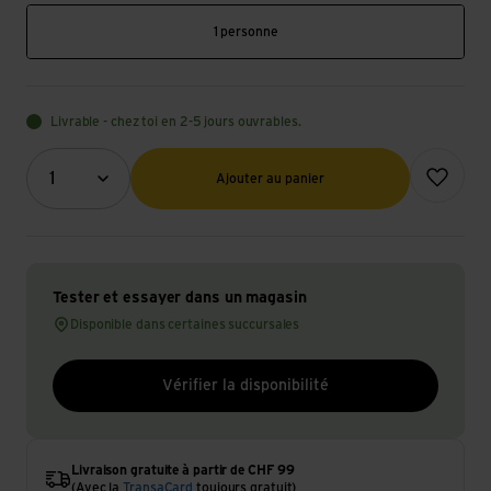
1 personne
Livrable - chez toi en 2-5 jours ouvrables.
Quantité (optionnel)
Ajouter à l
1
Ajouter au panier
Tester et essayer dans un magasin
Disponible dans certaines succursales
Vérifier la disponibilité
Livraison gratuite à partir de CHF 99
(Avec la
TransaCard
toujours gratuit)