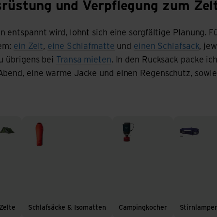
und Verpflegung zum Zelten
usrüstung und Verpflegung zum Zel
 entspannt wird, lohnt sich eine sorgfältige Planung. F
lem:
ein Zelt
,
eine Schlafmatte
und
einen Schlafsack
, je
du übrigens bei
Transa mieten
. In den Rucksack packe ic
 Abend, eine warme Jacke und einen Regenschutz, sowi
lte
Schlafsäcke & Isomatten
Campingkocher
Stirnlampen
Zelte
Schlafsäcke & Isomatten
Campingkocher
Stirnlampe