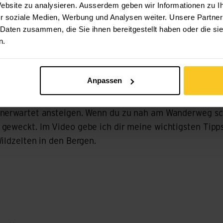
nnst. Bei Unsicherheiten frag bei jemandem Ortskundige
 Website zu analysieren. Ausserdem geben wir Informationen zu 
r soziale Medien, Werbung und Analysen weiter. Unsere Partner
 Daten zusammen, die Sie ihnen bereitgestellt haben oder die s
po
n.
rfekten Zeltplatz
für den perfekten Zeltplatz
Anpassen
war als Wasserquelle dienen, direkt nebenan solltest du
nerwartet ansteigen. Wenn du zu nah am Wanderweg schlä
geweckt. Im Video gebe ich dir meine wichtigsten Tipp
ildzelten in den Bergen.