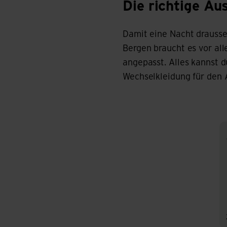
Die richtige Ausrüstung 
Die richtige A
Damit eine Nacht draussen
Bergen braucht es vor al
angepasst. Alles kannst 
Wechselkleidung für den
Ze