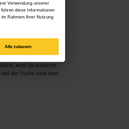
n nach.
Ihrer Verwendung unserer
 führen diese Informationen
ie im Rahmen Ihrer Nutzung
Alle zulassen
 aber nicht übernachten.
fst, wirst du vielleicht
s bei der Suche nach dem