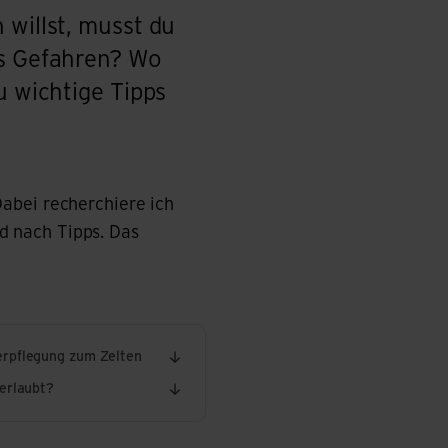
 willst, musst du
es Gefahren? Wo
u wichtige Tipps
abei recherchiere ich
d nach Tipps. Das
erpflegung zum Zelten
 erlaubt?