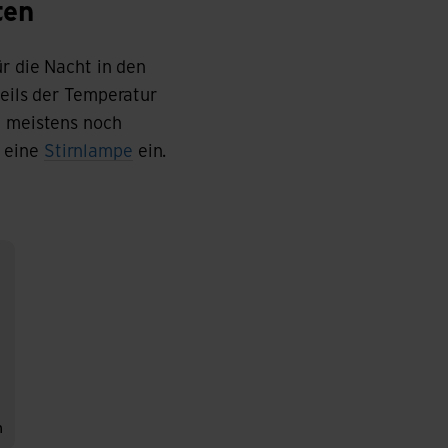
ten
ür die Nacht in den
weils der Temperatur
h meistens noch
e eine
Stirnlampe
ein.
n