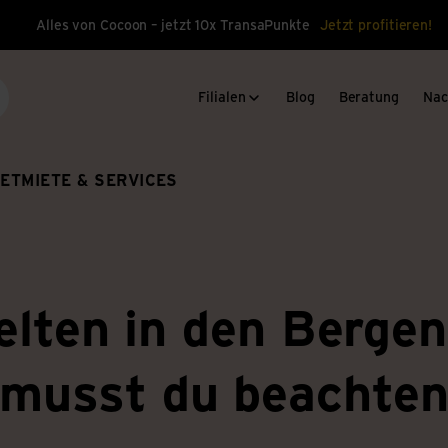
Alles von Cocoon – jetzt 10x TransaPunkte
Jetzt profitieren!
Filialen
Blog
Beratung
Nac
che
ET
MIETE & SERVICES
elten in den Bergen
musst du beachte