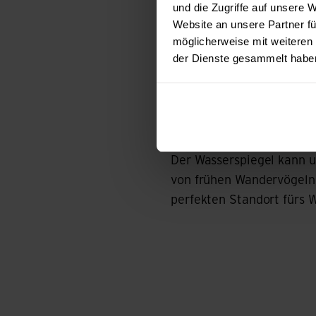
richtig interpretieren ka
und die Zugriffe auf unsere
Website an unsere Partner fü
möglicherweise mit weiteren
Zeichenerklärung Swissto
der Dienste gesammelt habe
Wichtige Tipps für den pe
Wichtige Tipps 
Seen und Flüsse können z
Der Wasserspiegel kann u
von frühen Wandervögeln 
perfekten Standort fürs W