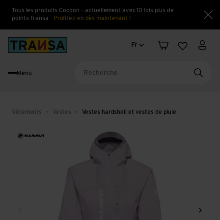
Tous les produits Cocoon – actuellement avec 10 fois plus de
points Transa
Profitez-en dès maintenant !
Fe
Changement de langue
Back to home
Fr
Panier
Liste d'en
Mon 
Menu
Reche
Vêtements
Vestes
Vestes hardshell et vestes de pluie
Retour
Conti