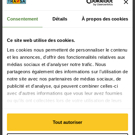
Propriété principale
Consentement
Détails
À propos des cookies
Caractéristiques: Capuche | réfléchissant
Ce site web utilise des cookies.
Durabilité
Les cookies nous permettent de personnaliser le contenu
Durabilité: Production équitable | Protection de
et les annonces, d'offrir des fonctionnalités relatives aux
l'environnement
médias sociaux et d'analyser notre trafic. Nous
partageons également des informations sur l'utilisation de
Propriété du matériau
notre site avec nos partenaires de médias sociaux, de
publicité et d'analyse, qui peuvent combiner celles-ci
Colonne d'eau: 20000 mm
Propriétés du matériau: respirant | Membrane | étanche à
avec d'autres informations que vous leur avez fournies
l'eau | étanche au vent
ou qu'ils ont collectées lors de votre utilisation de leurs
services.
Matériau
Tout autoriser
Matériau composition: 100% Polyamide
Matériau d'origine animale: Pas de matière animale