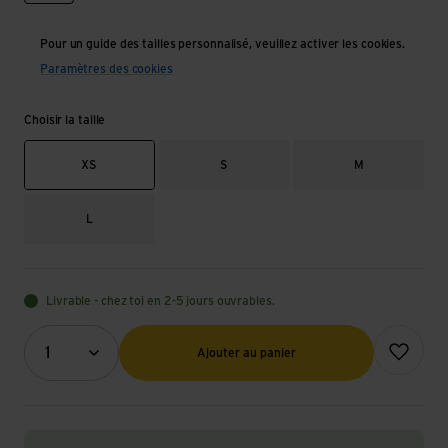
Pour un guide des tailles personnalisé, veuillez activer les cookies.
Paramètres des cookies
Choisir la taille
XS
S
M
L
Livrable - chez toi en 2-5 jours ouvrables.
Quantité (optionnel)
Ajouter à l
1
Ajouter au panier