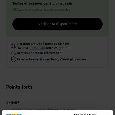
Tester et essayer dans un magasin
Disponible dans certaines succursales
Vérifier la disponibilité
Livraison gratuite à partir de CHF 99
(Avec la
TransaCard
toujours gratuit)
14 jours de droit de rétractation
Paiement sécurisé avec Twint, Visa et plus encore
Points forts
Activité
Escalade | Vélo | Sports d'hiver | Voyages