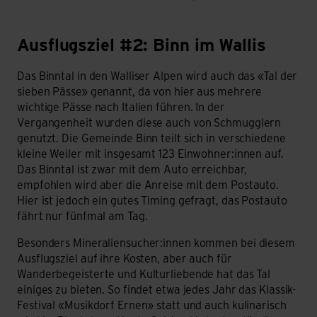
Ausflugsziel #2: Binn im Wallis
#2: Binn im Wallis – Klingt gut. Schmeckt gut.
Das Binntal in den Walliser Alpen wird auch das «Tal der
sieben Pässe» genannt, da von hier aus mehrere
wichtige Pässe nach Italien führen. In der
Vergangenheit wurden diese auch von Schmugglern
genutzt. Die Gemeinde Binn teilt sich in verschiedene
kleine Weiler mit insgesamt 123 Einwohner:innen auf.
Das Binntal ist zwar mit dem Auto erreichbar,
empfohlen wird aber die Anreise mit dem Postauto.
Hier ist jedoch ein gutes Timing gefragt, das Postauto
fährt nur fünfmal am Tag.
Besonders Mineraliensucher:innen kommen bei diesem
Ausflugsziel auf ihre Kosten, aber auch für
Wanderbegeisterte und Kulturliebende hat das Tal
einiges zu bieten. So findet etwa jedes Jahr das Klassik-
Festival «Musikdorf Ernen» statt und auch kulinarisch