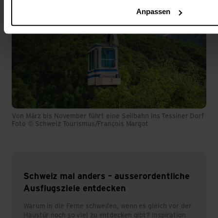
Anpassen
Von März bis November führt eine Seilbahn ins Tessiner Dorf Ras
Foto © Schweiz Tourismus/François Margot
Schweiz mal anders – ausserordentliche
Ausflugsziele entdecken
Warum in die Ferne schweifen, wenn es gleich vor der
Haustür noch so viel zu entdecken gibt? Inspiration