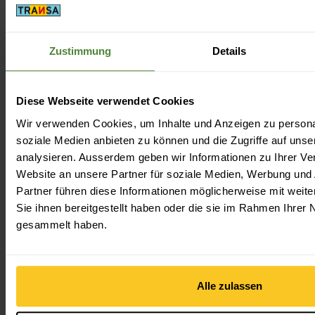
möglich (grosses Bild zuoberst). Kleine Steinhäuser mit
schönen Blumenbeeten wirken wie aus einer anderen
Zeit. Als einziges Dorf im Tessin ist Rasa nicht an das
Zustimmung
Details
Strassennetz angeschlossen und kann daher nur zu Fuss
erreicht werden. Mehrere Wanderungen führen in das
auf 900 Metern gelegene Dorf und – seit 1958 – auch
Diese Webseite verwendet Cookies
eine Seilbahn. Fünf Minuten dauert eine Fahrt von
Wir verwenden Cookies, um Inhalte und Anzeigen zu personal
Verdasio, von März bis November ist dies möglich.
soziale Medien anbieten zu können und die Zugriffe auf uns
Rasa eignet sich wunderbar für weitere Ausflüge und
analysieren. Ausserdem geben wir Informationen zu Ihrer V
ist ein Ausgangspunkt für viele Wanderungen im Tessin.
Website an unsere Partner für soziale Medien, Werbung und
Regionale Spezialitäten bietet das Restaurant Grotto
Partner führen diese Informationen möglicherweise mit wei
Campo Rasa. Etwas oberhalb des Dörfchens hängt
Sie ihnen bereitgestellt haben oder die sie im Rahmen Ihrer
zwischen den Bäumen eine von fünf «Swing the World»-
gesammelt haben.
Schaukeln, die im Tessin verteilt sind und einen
beeindruckenden Blick über die Landschaft bieten.
Alle zulassen