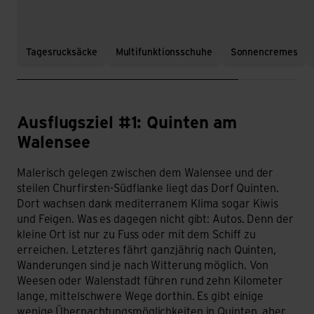
Tagesrucksäcke
Multifunktionsschuhe
Sonnencremes
Ausflugsziel #1: Quinten am
#1: Quinten am Walensee – Das Dorf, in dem Kiwis wachsen.
Walensee
Malerisch gelegen zwischen dem Walensee und der
steilen Churfirsten-Südflanke liegt das Dorf Quinten.
Dort wachsen dank mediterranem Klima sogar Kiwis
und Feigen. Was es dagegen nicht gibt: Autos. Denn der
kleine Ort ist nur zu Fuss oder mit dem Schiff zu
erreichen. Letzteres fährt ganzjährig nach Quinten,
Wanderungen sind je nach Witterung möglich. Von
Weesen oder Walenstadt führen rund zehn Kilometer
lange, mittelschwere Wege dorthin. Es gibt einige
wenige Übernachtungsmöglichkeiten in Quinten, aber