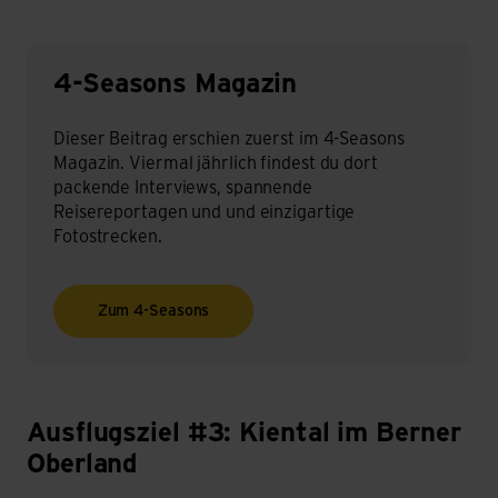
4-Seasons Magazin
Dieser Beitrag erschien zuerst im 4-Seasons
Magazin. Viermal jährlich findest du dort
packende Interviews, spannende
Reisereportagen und und einzigartige
Fotostrecken.
Zum 4-Seasons
Ausflugsziel #3: Kiental im Berner
#3: Kiental im Berner Oberland – Die steilste Postautostre
Oberland