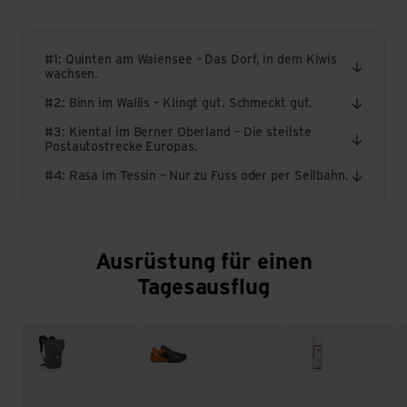
#1: Quinten am Walensee – Das Dorf, in dem Kiwis
wachsen.
#2: Binn im Wallis – Klingt gut. Schmeckt gut.
#3: Kiental im Berner Oberland – Die steilste
Postautostrecke Europas.
#4: Rasa im Tessin – Nur zu Fuss oder per Seilbahn.
Ausrüstung für einen
Tagesausflug
Tagesrucksäcke
Multifunktionsschuhe
Sonnencremes
H