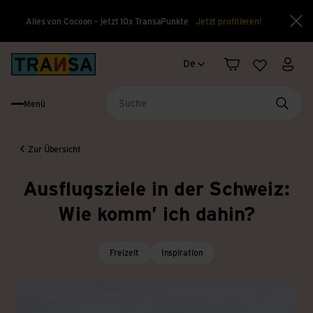
Alles von Cocoon – jetzt 10x TransaPunkte
Jetzt profitieren!
Sch
Sprachwechsel
Back to home
De
Warenkorb
Merkliste
Mein
Menü
Suche
Zur Übersicht
Ausflugsziele in der Schweiz:
Wie komm’ ich dahin?
Freizeit
Inspiration