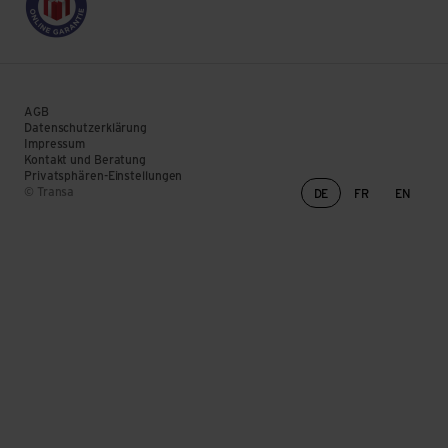
AGB
Datenschutzerklärung
Impressum
Kontakt und Beratung
Privatsphären-Einstellungen
Sprachwechsel
© Transa
DE
FR
EN