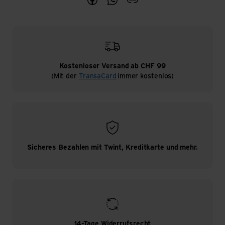
Teile den Artikel Wanderferien in E
Teile den Artikel Wanderferie
blogArticleShareCopyLin
Kostenloser Versand ab CHF 99
(Mit der
TransaCard
immer kostenlos)
Sicheres Bezahlen mit Twint, Kreditkarte und mehr.
14-Tage Widerrufsrecht