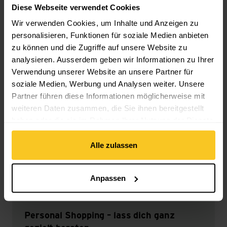
Landschaft. Die «schwarzen Berge» eignen sich auch
Diese Webseite verwendet Cookies
für Wanderferien. Diese Wanderung führt aber nicht
Wir verwenden Cookies, um Inhalte und Anzeigen zu
auf einen Gipfel, sondern in eine Schlucht. Die Mrtvica-
personalisieren, Funktionen für soziale Medien anbieten
Schlucht liegt mitten in Montenegro. Für die
zu können und die Zugriffe auf unsere Website zu
Wanderung solltest du etwa sechs Stunden einplanen,
analysieren. Ausserdem geben wir Informationen zu Ihrer
insgesamt sind es rund 13 Kilometer hin und retour. Der
Verwendung unserer Website an unsere Partner für
Startpunkt liegt etwas unterhalb des Parkings Danilov
soziale Medien, Werbung und Analysen weiter. Unsere
Most. Folge dem Pfad mit dem rot-weissen Kreis. Der
Weg durch die Schlucht ist abwechslungsreich, mal
Partner führen diese Informationen möglicherweise mit
entlang des Wassers, mal über Felsvorsprünge, über
weiteren Daten zusammen, die Sie ihnen bereitgestellt
eine alte Steinbrücke oder durch einen Wald. Tipp: Pack
haben oder die sie im Rahmen Ihrer Nutzung der Dienste
genügend Trinkwasser ein, in der Schlucht kann es sehr
gesammelt haben.
heiss werden.
Alle zulassen
Zur Wanderung in Montenegro
Anpassen
Personal Shopping – lass dich ganz