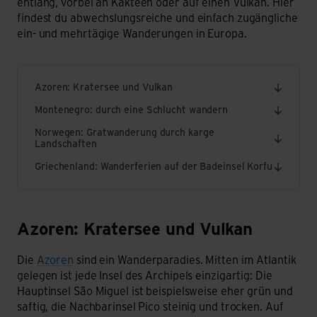
entlang, vorbei an Kakteen oder auf einen Vulkan. Hier
findest du abwechslungsreiche und einfach zugängliche
ein- und mehrtägige Wanderungen in Europa.
Azoren: Kratersee und Vulkan
Montenegro: durch eine Schlucht wandern
Norwegen: Gratwanderung durch karge
Landschaften
Griechenland: Wanderferien auf der Badeinsel Korfu
Azoren: Kratersee und Vulkan
Azoren: Kratersee und Vulkan
Die
Azoren
sind ein Wanderparadies. Mitten im Atlantik
gelegen ist jede Insel des Archipels einzigartig: Die
Hauptinsel São Miguel ist beispielsweise eher grün und
saftig, die Nachbarinsel Pico steinig und trocken. Auf