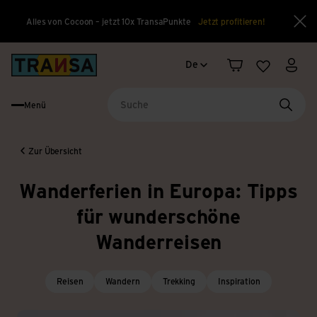
Alles von Cocoon – jetzt 10x TransaPunkte
Jetzt profitieren!
Sch
Sprachwechsel
Back to home
De
Warenkorb
Merkliste
Mein
Menü
Suche
Zur Übersicht
Wanderferien in Europa: Tipps
für wunderschöne
Wanderreisen
Reisen
Wandern
Trekking
Inspiration