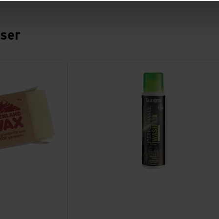
sser
 Wax
Voir Performance Wash Concentrate