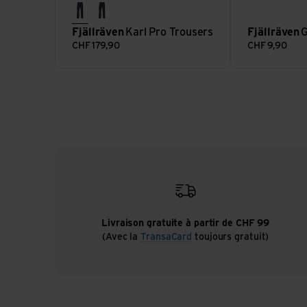
dark navy
dark grey
Fjällräven
Karl Pro Trousers
Fjällräven
G
CHF
179,90
CHF
9,90
Livraison gratuite à partir de CHF 99
(Avec la
TransaCard
toujours gratuit)