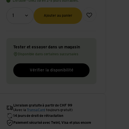
Livrable - chez toi en 2-5 jours ouvrables.
Quantité (optionnel)
Ajouter à la liste de souhai
1
Ajouter au panier
Tester et essayer dans un magasin
Disponible dans certaines succursales
Vérifier la disponibilité
Livraison gratuite à partir de CHF 99
(Avec la
TransaCard
toujours gratuit)
14 jours de droit de rétractation
Paiement sécurisé avec Twint, Visa et plus encore