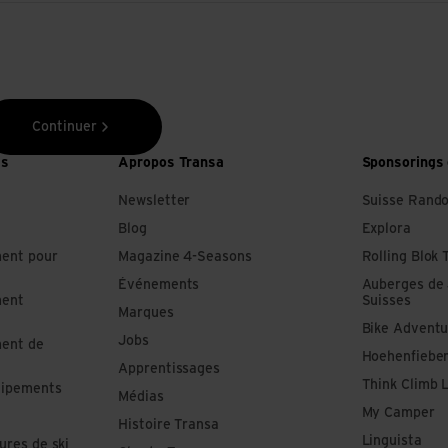
Continuer
es
Apropos Transa
Sponsorings 
Newsletter
Suisse Rand
Blog
Explora
ment pour
Magazine 4-Seasons
Rolling Blok 
Événements
Auberges de
ment
Suisses
Marques
Bike Adventu
Jobs
ment de
Hoehenfiebe
Apprentissages
Think Climb 
uipements
Médias
My Camper
Histoire Transa
Linguista
ures de ski