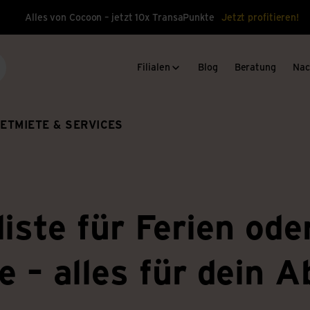
Alles von Cocoon – jetzt 10x TransaPunkte
Jetzt profitieren!
Filialen
Blog
Beratung
Nac
che
ET
MIETE & SERVICES
iste für Ferien ode
e – alles für dein 