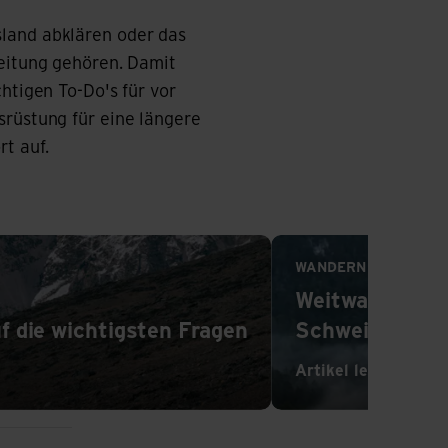
sland abklären oder das
reitung gehören. Damit
htigen To-Do's für vor
srüstung für eine längere
t auf.
Artikel lesen
WANDERN
Weitwandern: 
 die wichtigsten Fragen
Schweiz und E
Artikel lesen