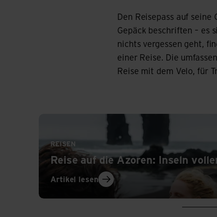
Den Reisepass auf seine 
Gepäck beschriften – es s
nichts vergessen geht, fi
einer Reise. Die umfassen
Reise mit dem Velo, für T
Artikel lesen
REISEN
Reise auf die Azoren: Inseln voller
Artikel lesen