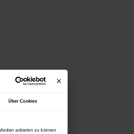
ksack
oder dem
Velo
Über Cookies
Folgende Übersicht hilft
 Medien anbieten zu können